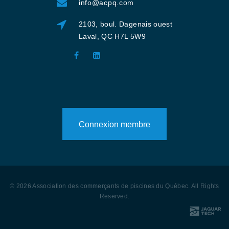
info@acpq.com
2103, boul. Dagenais ouest
Laval, QC H7L 5W9
Connexion membre
©
2026
Association des commerçants de piscines du Québec
. All Rights
Reserved
.